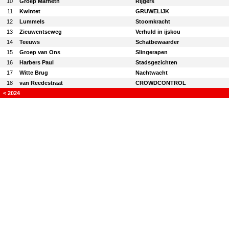
10
Groep Marneth
Rijgers
11
Kwintet
GRUWELIJK
12
Lummels
Stoomkracht
13
Zieuwentseweg
Verhuld in ijskou
14
Teeuws
Schatbewaarder
15
Groep van Ons
Slingerapen
16
Harbers Paul
Stadsgezichten
17
Witte Brug
Nachtwacht
18
van Reedestraat
CROWDCONTROL
< 2024