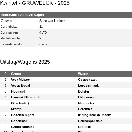
Kwintet
- GRUWELIJK - 2025
Informatie over deze wagen
Ontwerp
Suze van Lochem
Jury uitslag
11
Jury punten
4170
Publiek uitslag
9
Figuratie uitslag
n.n.b.
Uitslag/Wagens 2025
#
Groep
Wagen
1
Veur Mekare
Oogcontact
2
Vedut Nogal
Leedvermaak
3
Hooiland
Bolster
4
Lansink Bluiminck
IJsbrekers
5
Geschud(t)
Miereneter
6
6kamp
Heremiet
7
Boschkempers
Ik flieg naar de maan!
8
Boschlaan
Reuzenpanda's
9
Groep Rensing
Cohesie