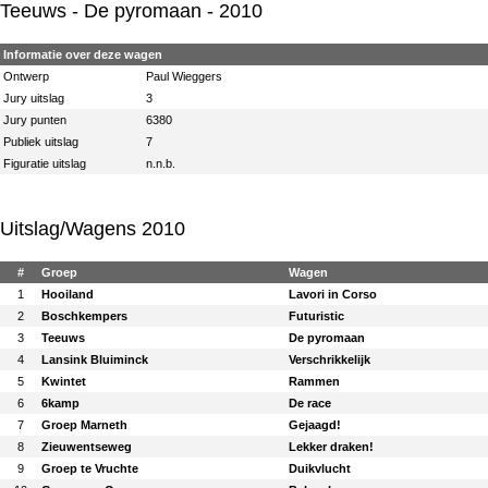
Teeuws
- De pyromaan - 2010
Informatie over deze wagen
Ontwerp
Paul Wieggers
Jury uitslag
3
Jury punten
6380
Publiek uitslag
7
Figuratie uitslag
n.n.b.
Uitslag/Wagens 2010
#
Groep
Wagen
1
Hooiland
Lavori in Corso
2
Boschkempers
Futuristic
3
Teeuws
De pyromaan
4
Lansink Bluiminck
Verschrikkelijk
5
Kwintet
Rammen
6
6kamp
De race
7
Groep Marneth
Gejaagd!
8
Zieuwentseweg
Lekker draken!
9
Groep te Vruchte
Duikvlucht