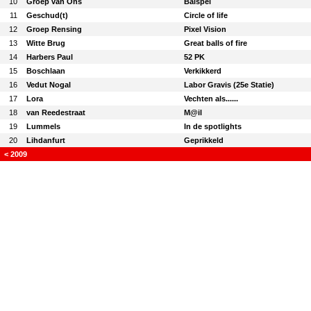
10
Groep van Ons
Balspel
11
Geschud(t)
Circle of life
12
Groep Rensing
Pixel Vision
13
Witte Brug
Great balls of fire
14
Harbers Paul
52 PK
15
Boschlaan
Verkikkerd
16
Vedut Nogal
Labor Gravis (25e Statie)
17
Lora
Vechten als......
18
van Reedestraat
M@il
19
Lummels
In de spotlights
20
Lihdanfurt
Geprikkeld
< 2009