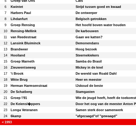
5
Groep van Ons
Cats
6
Kwintet
Strijd tussen goed en kwaad
7
Harbers Paul
De ontwerper
8
Lihdanfurt
Belgisch getrokken
9
Groep Rensing
Het hoofd boven water houden
10
Rensing-Mellink
De karbouwen
11
van Reedestraat
Gaan we katten?
12
Lansink Bluiminck
Demonendans
13
Brandweer
Hoog bezoek
14
Hooiland
Steernekiekers
15
Groep Marneth
Samba do Brasil
16
Zieuwentseweg
Mickey in de knel
17
't Brook
De wereld van Roald Dahl
18
Witte Brug
Heer en meester
19
Herman Harmsenstraat
IJskoud de beste
20
De Schatberg
Stamgasten
21
Groep \'91
Wie de jeugd heeft, heeft de toekoms
22
De Keiensl�ppers
Door het oog van de meester Anton P
23
Longa Veteranen
Samen sterk door samenwerk
24
6kamp
"afgezaagd"of "gewaagd"
< 1993