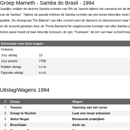
Groep Marneth
- Samba do Brasil - 1994
Jaarlijks strijden de diverse Samba-scholen van Rio de Janerio tijdens het carnaval om de tit
van de Samba". Tijdens de parade trekken de Samba-scholen als een bonte kleurrijke stoet 
publiek. De ritmegroep "De Bateria" van elke school voert de dansers en danseressen naar
en de rij wordt gesloten door de "Porta Banderia"de ongekroonde koningin van elke Samba-s
trotse pauw houdt zij haar kleurrijk kostuum, de zgn. "Fantasia", de eer van haar school hoo
Informatie over deze wagen
Ontwerp
Jury uitslag
15
Jury punten
7758
Publiek uitslag
n.n.b.
Figuratie uitslag
n.n.b.
Uitslag/Wagens 1994
#
Groep
Wagen
1
Teeuws
Opening van het corso
2
Groep te Vruchte
Loat ons moar schoeven
3
Vedut Nogal
Benauwde praktijken
4
Boschlaan
Azen op