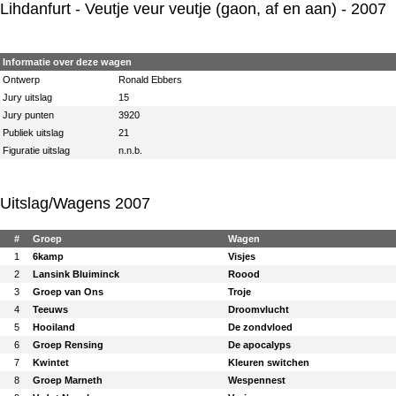
Lihdanfurt
- Veutje veur veutje (gaon, af en aan) - 2007
Informatie over deze wagen
Ontwerp
Ronald Ebbers
Jury uitslag
15
Jury punten
3920
Publiek uitslag
21
Figuratie uitslag
n.n.b.
Uitslag/Wagens 2007
#
Groep
Wagen
1
6kamp
Visjes
2
Lansink Bluiminck
Roood
3
Groep van Ons
Troje
4
Teeuws
Droomvlucht
5
Hooiland
De zondvloed
6
Groep Rensing
De apocalyps
7
Kwintet
Kleuren switchen
8
Groep Marneth
Wespennest