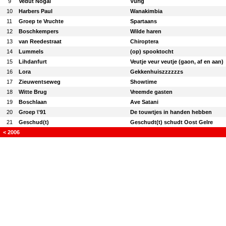
9
Vedut Nogal
Vurig
10
Harbers Paul
Wanakimbia
11
Groep te Vruchte
Spartaans
12
Boschkempers
Wilde haren
13
van Reedestraat
Chiroptera
14
Lummels
(op) spooktocht
15
Lihdanfurt
Veutje veur veutje (gaon, af en aan)
16
Lora
Gekkenhuiszzzzzzs
17
Zieuwentseweg
Showtime
18
Witte Brug
Vreemde gasten
19
Boschlaan
Ave Satani
20
Groep \'91
De touwtjes in handen hebben
21
Geschud(t)
Geschudt(t) schudt Oost Gelre
< 2006