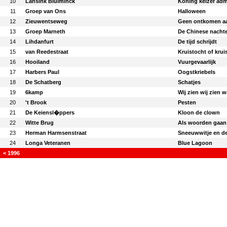
10
Lansink Bluiminck
Koning keizer adm
11
Groep van Ons
Halloween
12
Zieuwentseweg
Geen ontkomen a
13
Groep Marneth
De Chinese nacht
14
Lihdanfurt
De tijd schrijdt
15
van Reedestraat
Kruistocht of krui
16
Hooiland
Vuurgevaarlijk
17
Harbers Paul
Oogstkriebels
18
De Schatberg
Schatjes
19
6kamp
Wij zien wij zien wa
20
't Brook
Pesten
21
De Keiensl�ppers
Kloon de clown
22
Witte Brug
Als woorden gaan
23
Herman Harmsenstraat
Sneeuwwitje en d
24
Longa Veteranen
Blue Lagoon
< 1996