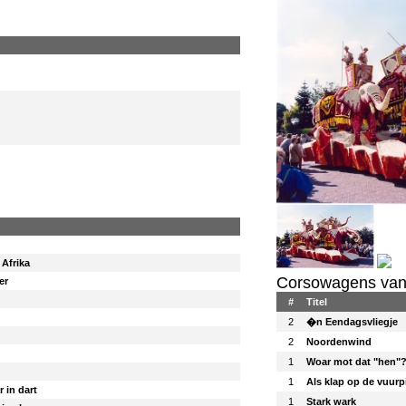
 Afrika
Corsowagens van 
er
#
Titel
2
�n Eendagsvliegje
2
Noordenwind
1
Woar mot dat "hen"
1
Als klap op de vuurpi
 in dart
1
Stark wark