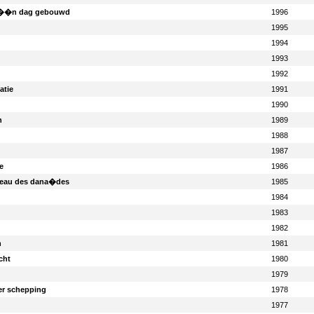
n ��n dag gebouwd
1996
1995
1994
1993
1992
atie
1991
1990
n
1989
1988
1987
e
1986
nneau des dana�des
1985
1984
1983
1982
n
1981
cht
1980
1979
er schepping
1978
1977