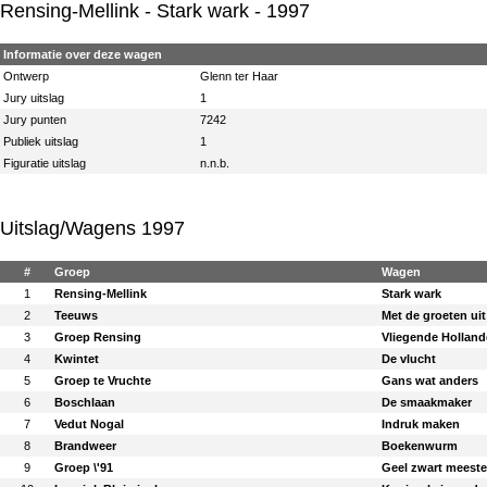
Rensing-Mellink
- Stark wark - 1997
Informatie over deze wagen
Ontwerp
Glenn ter Haar
Jury uitslag
1
Jury punten
7242
Publiek uitslag
1
Figuratie uitslag
n.n.b.
Uitslag/Wagens 1997
#
Groep
Wagen
1
Rensing-Mellink
Stark wark
2
Teeuws
Met de groeten uit
3
Groep Rensing
Vliegende Holland
4
Kwintet
De vlucht
5
Groep te Vruchte
Gans wat anders
6
Boschlaan
De smaakmaker
7
Vedut Nogal
Indruk maken
8
Brandweer
Boekenwurm
9
Groep \'91
Geel zwart meester