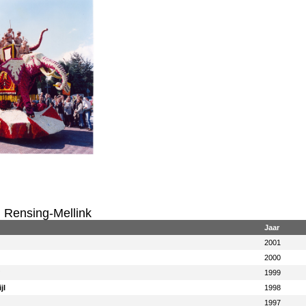
Rensing-Mellink
Jaar
2001
2000
?
1999
jl
1998
1997