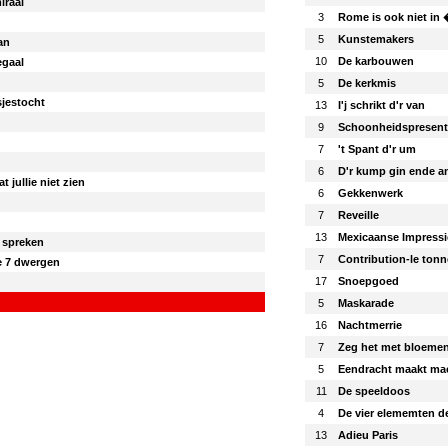
iraal
3
Rome is ook niet i
5
Kunstemakers
an
10
De karbouwen
egaal
5
De kerkmis
sjestocht
13
I'j schrikt d'r van
9
Schoonheidspresent
7
't Spant d'r um
6
D'r kump gin ende a
t jullie niet zien
6
Gekkenwerk
7
Reveille
13
Mexicaanse Impressi
 spreken
7
Contribution-le to
e 7 dwergen
17
Snoepgoed
5
Maskarade
16
Nachtmerrie
7
Zeg het met bloeme
5
Eendracht maakt ma
11
De speeldoos
4
De vier elememten d
13
Adieu Paris