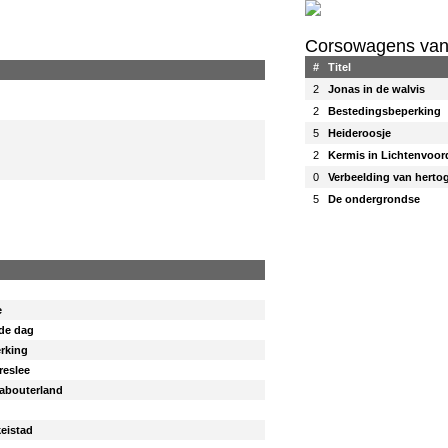
Corsowagens van
#
Titel
2
Jonas in de walvis
2
Bestedingsbeperking
5
Heideroosje
2
Kermis in Lichtenvoor
0
Verbeelding van herto
5
De ondergrondse
e
de dag
rking
reslee
kabouterland
eistad