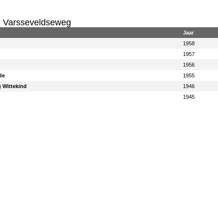
 Varsseveldseweg
Jaar
1958
1957
1956
de
1955
g Wittekind
1946
1945