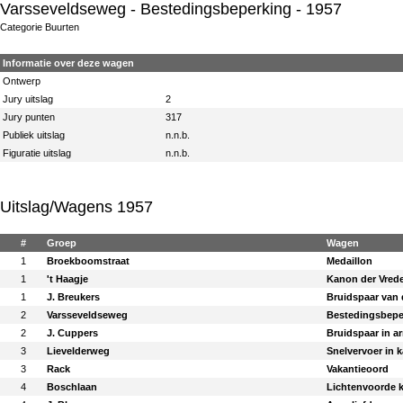
Varsseveldseweg
- Bestedingsbeperking - 1957
Categorie Buurten
Informatie over deze wagen
Ontwerp
Jury uitslag
2
Jury punten
317
Publiek uitslag
n.n.b.
Figuratie uitslag
n.n.b.
Uitslag/Wagens 1957
#
Groep
Wagen
1
Broekboomstraat
Medaillon
1
't Haagje
Kanon der Vred
1
J. Breukers
Bruidspaar van 
2
Varsseveldseweg
Bestedingsbepe
2
J. Cuppers
Bruidspaar in ar
3
Lievelderweg
Snelvervoer in 
3
Rack
Vakantieoord
4
Boschlaan
Lichtenvoorde k