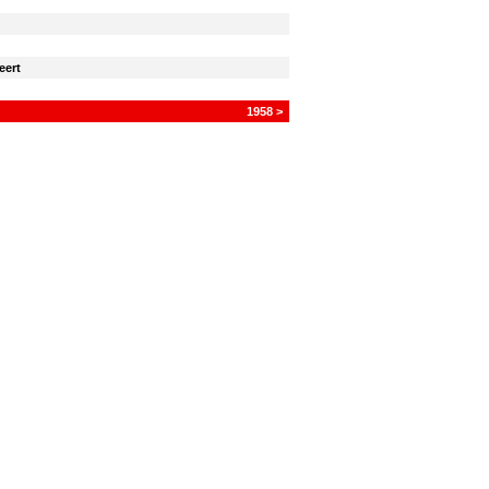
eert
1958 >