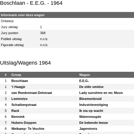
Boschlaan
- E.E.G. - 1964
Informatie over deze wagen
Ontwerp
Jury uitslag
1
Jury punten
368
Publiek uitslag
n.n.b.
Figuratie uitslag
n.n.b.
Uitslag/Wagens 1964
#
Groep
Wagen
1
Boschlaan
E.E.G.
1
't Haagje
De olde smidse
2
van Reedestraat-Delstraat
Lady sunshine en mr. Moon
3
Leemreize
Bloemenbruid
4
Schatbergstraat
Industrievestiging
5
Rack
Ik sta op wacht
6
Bennink
Watervreugde
7
Hubers-Doppen
De bekende leeuw
8
Weikamp- Te Vruchte
Jagerstrots