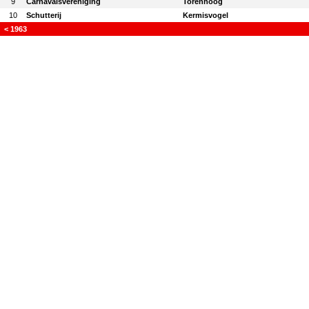
9
Carnavalsvereniging
Torenhoog
10
Schutterij
Kermisvogel
< 1963