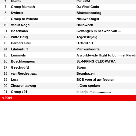
6
6kamp
Pandora
7
Groep Marneth
Da Vinci Code
8
Kwintet
Bloemenoorlog
9
Groep te Vruchte
Nieuwe Oogst
10
Vedut Nogal
Halloween
11
Boschlaan
Gevangen in het web van ...
12
Witte Brug
Tegenstrijdig
13
Harbers Paul
'TORKEST
14
Lihdanfurt
Plankenkoorts
15
Lummels
A world-wide flight to Lummel Parad
16
Boschkempers
SL�PPING CLEOPATRA
17
Geschud(t)
Storm
18
van Reedestraat
Beunhazen
19
Lora
BOB voor al uw feesten
20
Zieuwentseweg
't Geet spoken
21
Groep \'91
In strijd met ................
< 2004