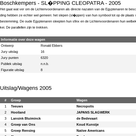
Boschkempers
- SL�PPING CLEOPATRA - 2005
Het gaat wat ver om de Lichtenvoordenaren als directe nazaten van de Egyptenaren te b
ding hebben ze echter wel gemeen: het slepen (sl�ppen) van hun symbool tot op de plaats 
bestemming. De oude Egyptenaren sleepten hun sfinx en de Lichtenvoordenaren hun welbe
kei. De parallellen zijn te trekken.
Informatie over deze wagen
Ontwerp
Ronald Ebbers
Jury uitslag
16
Jury punten
6320
Publiek uitslag
n.n.b.
Figuratie uitslag
8
Uitslag/Wagens 2005
#
Groep
Wagen
1
Teeuws
Necropolis
2
Hooiland
JAPANS SLAGWERK
3
Lansink Bluiminck
de Bedevaart
4
Groep van Ons
Koud Kunstje
5
Groep Rensing
Native Americans