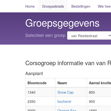
Home
Groepsdetails
Bestellingen
Wie hee
Groepsgegevens
Selecteer een groep
Corsogroep informatie van van 
Aanplant
Bloemcode
Naam
Aantal knoll
1340
Snow Cap
850
2350
bocherel
900
3000
Orange Fox
1660