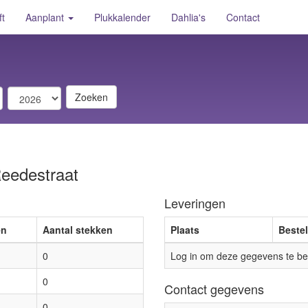
ft
Aanplant
Plukkalender
Dahlia's
Contact
Zoeken
Reedestraat
Leveringen
en
Aantal stekken
Plaats
Beste
0
Log in om deze gegevens te bek
0
Contact gegevens
0