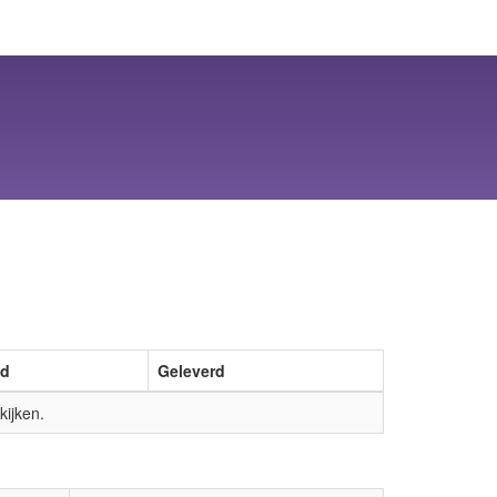
ld
Geleverd
ijken.