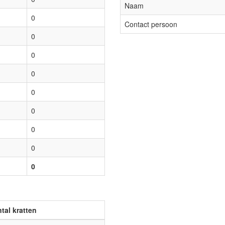
Naam
0
Contact persoon
0
0
0
0
0
0
0
0
tal kratten