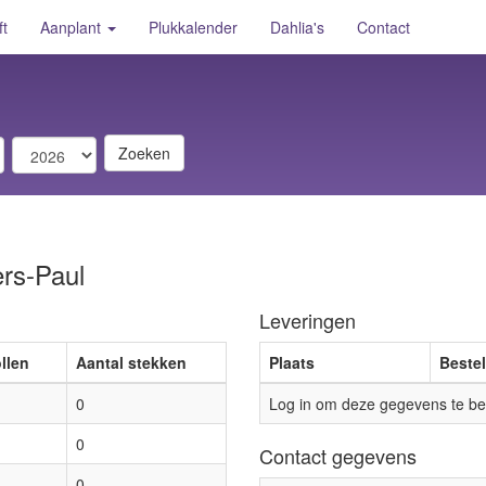
ft
Aanplant
Plukkalender
Dahlia's
Contact
Zoeken
rs-Paul
Leveringen
llen
Aantal stekken
Plaats
Beste
0
Log in om deze gegevens te bek
0
Contact gegevens
0