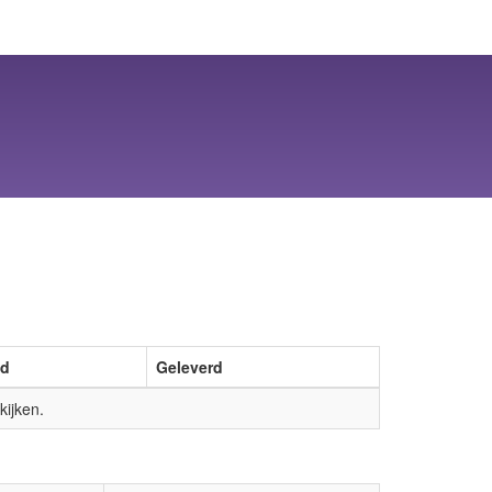
ld
Geleverd
ijken.