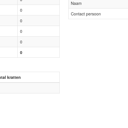
Naam
0
Contact persoon
0
0
0
0
tal kratten