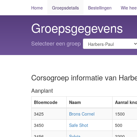
Home
Groepsdetails
Bestellingen
Wie hee
Groepsgegevens
Selecteer een groep
Corsogroep informatie van Harbe
Aanplant
Bloemcode
Naam
Aantal kno
3425
Brons Cornel
1500
3450
Safe Shot
500
3456
Sylvia
2200